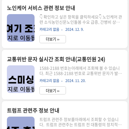
환율 우대 혜택과 해외 결제 수수료 면제 등 여행 중
불필요한 지출을 절약할 수 있기 때문이다. 일반적
노인케어 서비스 관련 정보 안내
으로 해외에서 카드를 사용할 경우, 높은 환전 수수
👇 확인하고 싶은 항목을 클릭하세요👇 노인케어 관
료와 부가적인 결제 수수료가 발생하는데, 트래블
련 소식농민신문노인돌봄 수요 급증, 간병비 상
체크카드는 환율 우대 혜택이 높아 현지에서 부담
승…해결책은?서울에 거주하는 김모씨(76)는 뇌
없이 사용할 수 있다. 대표적으로 국민 트래블러스
카테고리 없음
2024. 12. 9.
졸중으로 거동이 불편해 간병인을 고용했으나 월
체크카드는 해외 결제 시 환율 우대와 캐시백 혜택
300만원을 넘는 비용이 큰 부담이 되고 있다. 전문
을 제공하여 해외 결제 비..
더보기 ››
인력 확대와 국가 지원 강화가 시급하다는 목소리
가 커지고 있다.2024-12-01 중앙일보노인요양시
설 대기자 급증…입소 경쟁 치열치매 초기 진단을
받은 박모씨(82)는 요양시설 입소를 신청했지만 대
교통위반 문자 실시간 조회 안내(교통민원 24)
기 기간이 6개월을 넘었다. 시설 부족 문제는 전국
1588-2188 번호는아래에서 조회해 볼 수 있습니
적으로 심각하며 정부의 적극적인 시설 확충이 요
다. 최근 1588-2188 번호로 교통위반 문자가 발송
구된다.2024-11-30 한국일보“혼자 사는 부모님
되어 많은 분들이 혼란을 겪고 있습니다. 이 문자는
걱정”…노인 돌봄 공백 심각경남 창원의 이모씨
카테고리 없음
2024. 11. 20.
정부기관을 사칭한 스미싱 사기로, 링크를 클릭하
(55)는 혼자 사는 아버지(83)의 건강이 걱정돼 주
면 악성 앱 설치 및 개인정보 유출 피해를 입을 수
말마다 고향을 찾는다. ..
더보기 ››
있습니다. "교통위반 벌금 부과"나 "미납 내역 확
인" 같은 문구로 클릭을 유도하는데요. 실제 교통
위반 여부는 교통민원 24를 통해 안전하게 조회해
볼 수 있습니다.스미싱 예방을 위해 문자에 포함된
트럼프 관련주 정보 안내
링크는 절대 클릭하지 말고, 의심스러운 문자는 즉
트럼프 관련주 정보를아래에서 조회할 수 있습니
시 삭제하는 것이 좋습니다. 특히, 스마트폰 보안
다. 트럼프 관련주는 트럼프 전 대통령의 정치적 영
설정을 강화하고 최신 OS로 업데이트하는 것도 중