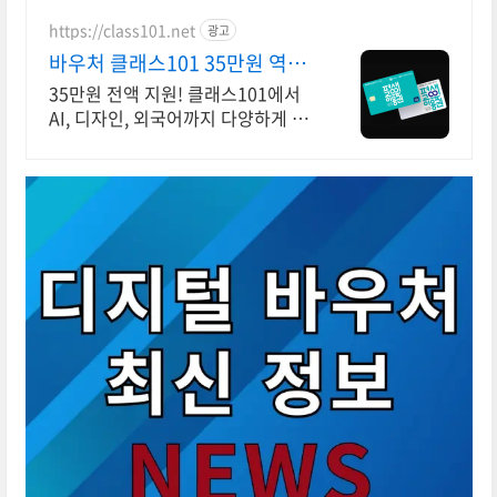
https://class101.net
광고
바우처 클래스101 35만원 역대
급 지원 혜택
35만원 전액 지원! 클래스101에서
AI, 디자인, 외국어까지 다양하게 들
어요